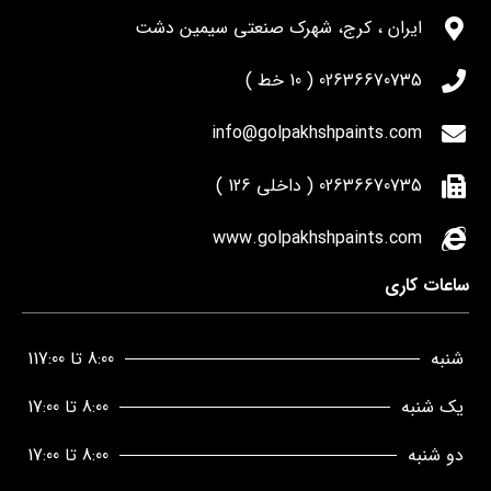
ایران ، کرج، شهرک صنعتی سیمین دشت
02636670735 ( 10 خط )
info@golpakhshpaints.com
02636670735 ( داخلی 126 )
www.golpakhshpaints.com
ساعات کاری
شنبه
8:00 تا 117:00
یک شنبه
8:00 تا 17:00
دو شنبه
8:00 تا 17:00