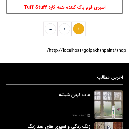
اسپری فوم پاک کننده همه کاره Tuff Stuff
←
2
1
http://localhost/golpakhshpaint/shop/
آخرین مطالب
مات کردن شیشه
۱ اسفند ۱۴۰۰
زنگ زدگی و اسپری های ضد زنگ