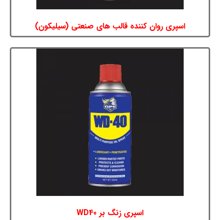
اسپری روان کننده قالب های صنعتی (سیلیکون)
اسپری زنگ بر WD40