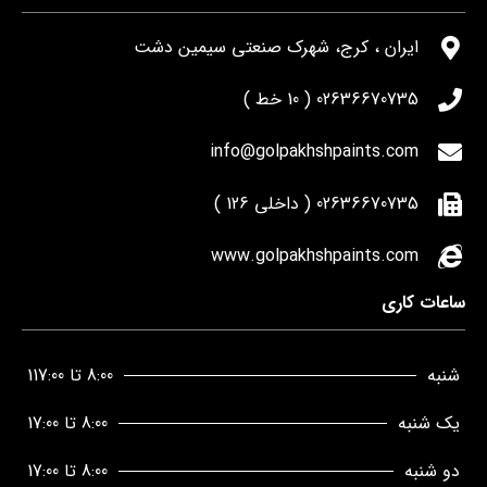
ایران ، کرج، شهرک صنعتی سیمین دشت
02636670735 ( 10 خط )
info@golpakhshpaints.com
02636670735 ( داخلی 126 )
www.golpakhshpaints.com
ساعات کاری
شنبه
8:00 تا 117:00
یک شنبه
8:00 تا 17:00
دو شنبه
8:00 تا 17:00