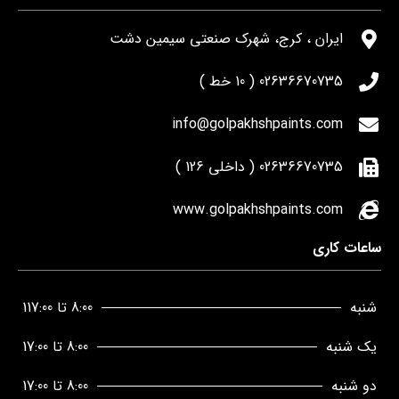
ایران ، کرج، شهرک صنعتی سیمین دشت
02636670735 ( 10 خط )
info@golpakhshpaints.com
02636670735 ( داخلی 126 )
www.golpakhshpaints.com
ساعات کاری
شنبه
8:00 تا 117:00
یک شنبه
8:00 تا 17:00
دو شنبه
8:00 تا 17:00